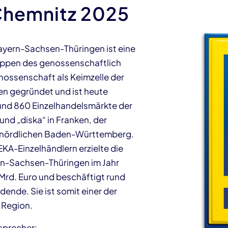
Chemnitz 2025
ern-Sachsen-Thüringen ist eine
uppen des genossenschaftlich
ossenschaft als Keimzelle der
n gegründet und ist heute
und 860 Einzelhandelsmärkte der
und „diska“ in Franken, der
 nördlichen Baden-Württemberg.
A-Einzelhändlern erzielte die
-Sachsen-Thüringen im Jahr
Mrd. Euro und beschäftigt rund
ende. Sie ist somit einer der
r Region.
sprecher: