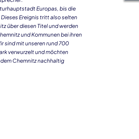
turhauptstadt Europas, bis die
Dieses Ereignis tritt also selten
tz über diesen Titel und werden
 Chemnitz und Kommunen bei ihren
Wir sind mit unseren rund 700
tark verwurzelt und möchten
on dem Chemnitz nachhaltig