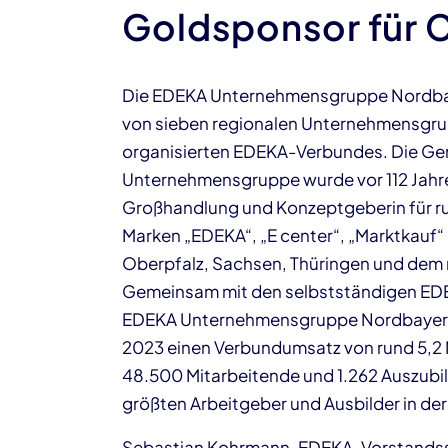
Goldsponsor für 
Die EDEKA Unternehmensgruppe Nordbay
von sieben regionalen Unternehmensgr
organisierten EDEKA-Verbundes. Die Gen
Unternehmensgruppe wurde vor 112 Jahre
Großhandlung und Konzeptgeberin für r
Marken „EDEKA“, „E center“, „Marktkauf“ 
Oberpfalz, Sachsen, Thüringen und dem
Gemeinsam mit den selbstständigen EDEK
EDEKA Unternehmensgruppe Nordbayern
2023 einen Verbundumsatz von rund 5,2 
48.500 Mitarbeitende und 1.262 Auszubild
größten Arbeitgeber und Ausbilder in de
Sebastian Kohrmann, EDEKA-Vorstands