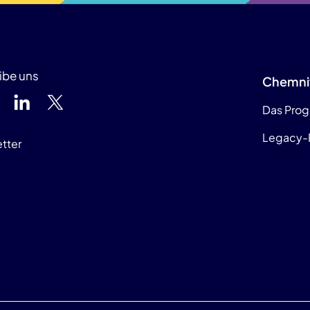
ibe uns
Chemni
Das Pro
Legacy-
tter