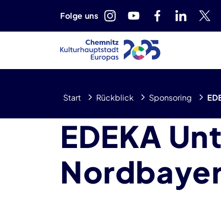
Folge uns
Start
Rückblick
Sponsoring
EDE
EDEKA Un
Nordbaye