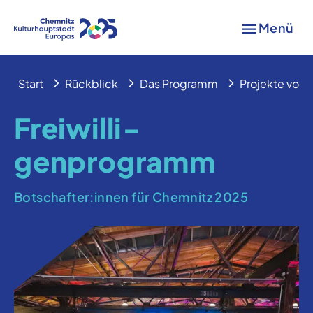
Menü
Start
Rückblick
Das Programm
Projekte von A
Frei­willi­
genprogramm
Botschafter:innen für Chemnitz 2025