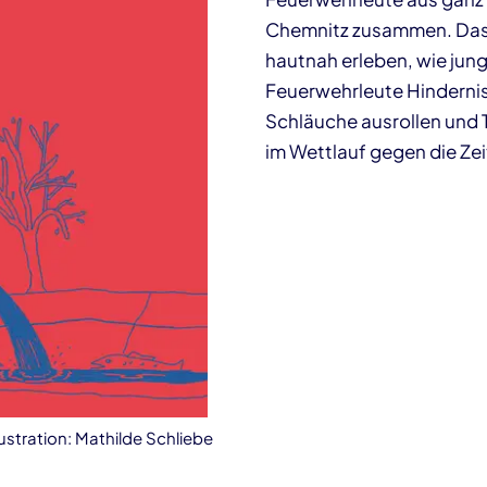
Chemnitz zusammen. Das
hautnah erleben, wie jun
Feuerwehrleute Hinder­ni
Schläuche aus­rollen un
im Wettlauf gegen die Zei
llustration: Mathilde Schliebe