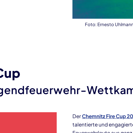
Foto: Ernesto Uhlmann /
Cup
Jugendfeuerwehr-Wettka
Der
Chemnitz Fire Cup 2
talentierte und engagiert
Feuerwehrleute aus ganz 