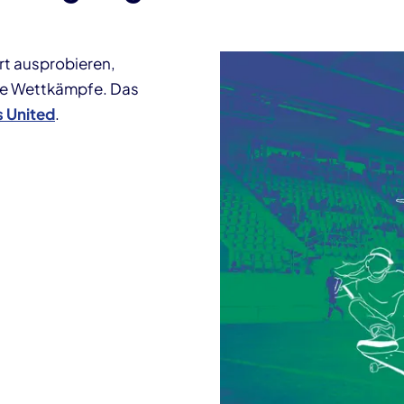
rt ausprobieren,
he Wettkämpfe. Das
s United
.