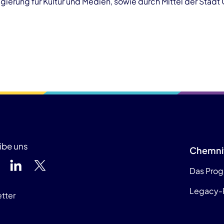
ierung für Kultur und Medien, sowie durch Mittel der Stadt
ibe uns
Chemni
Das Pro
Legacy-
tter