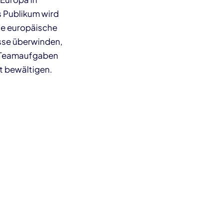
 Publikum wird
ge europäische
sse überwinden,
d Teamaufgaben
t bewältigen.