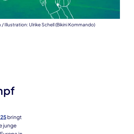
 Illustration: Ulrike Schell (Bikini Kommando)
mpf
025
bringt
e junge
Europa in