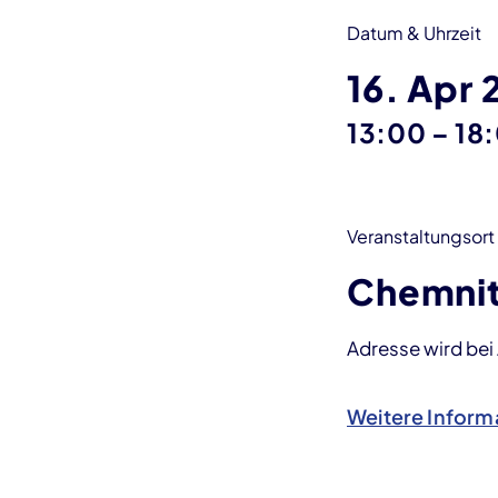
Datum & Uhrzeit
16. Apr
bis
13:00
–
18
Veranstaltungsort
Chemni
Adresse wird be
Weitere Inform