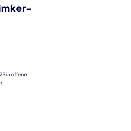
@imker-
25 in offene
n.