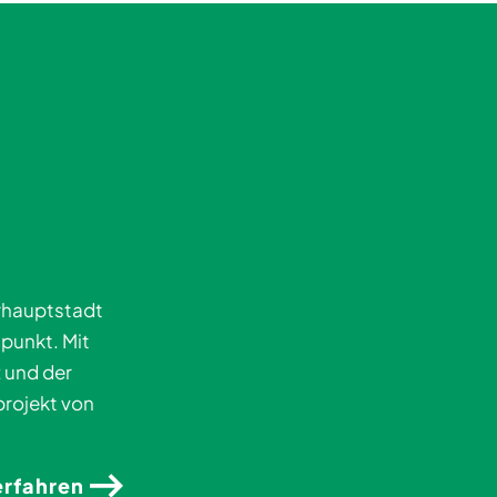
rhauptstadt
punkt. Mit
 und der
projekt von
erfahren