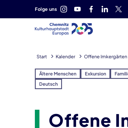
Folge uns
Start
Kalender
Offene Imkergärten
Ältere Menschen
Exkursion
Famil
Deutsch
Offene I