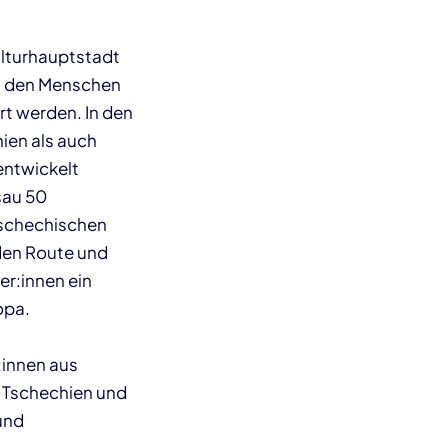
ulturhauptstadt
it den Menschen
t werden. In den
ien als auch
entwickelt
sau 50
 tschechischen
nden Route und
r:innen ein
ropa.
:innen aus
 Tschechien und
und