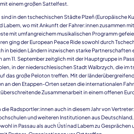
mit einem großen Sattelfest.
ind in den tschechischen Städte Plzeň (Europäische K
ad Labem, wo mit Ankunft der Fahrer:innen zusammen m
Feste mit umfangreichem musikalischen Programm gefeier
ren ging der European Peace Ride sowohl durch Tschech
ch in beiden Ländern inzwischen starke Partnerschaften 
n am 11. September zeitglich mit der Hauptgruppe in Pas
Polen, in der niederschlesischen Stadt Walbrzych, die im
uf das große Peloton treffen. Mit der länderübergreife
an den Etappen-Orten setzen die internationalen Fahre
nzüberschreitende Zusammenarbeit in einem offenen Eu
 die Radsportler:innen auch in diesem Jahr von Vertreter
chschulen und weiteren Institutionen aus Deutschland,
sowohl in Passau als auch Ústí nad Labem zu Gesprächen 