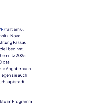
PR)
fällt am 8.
mnitz, Nova
ichtung Passau,
iell beginnt.
 Chemnitz 2025
20 das
 zur Abgabe nach
 legen sie auch
turhauptstadt
jekte im Programm