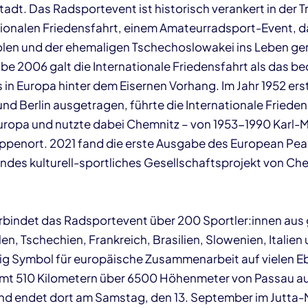
adt. Das Radsportevent ist historisch verankert in der T
tionalen Friedensfahrt, einem Amateurradsport-Event, d
Polen und der ehemaligen Tschechoslowakei ins Leben ge
abe 2006 galt die Internationale Friedensfahrt als das 
 in Europa hinter dem Eisernen Vorhang. Im Jahr 1952 er
d Berlin ausgetragen, führte die Internationale Friedens
ropa und nutzte dabei Chemnitz – von 1953-1990 Karl-M
ppenort. 2021 fand die erste Ausgabe des European Pea
ndes kulturell-sportliches Gesellschaftsprojekt von Ch
erbindet das Radsportevent über 200 Sportler:innen aus
n, Tschechien, Frankreich, Brasilien, Slowenien, Italien
itig Symbol für europäische Zusammenarbeit auf vielen E
mt 510 Kilometern über 6500 Höhenmeter von Passau aus
d endet dort am Samstag, den 13. September im Jutta-M