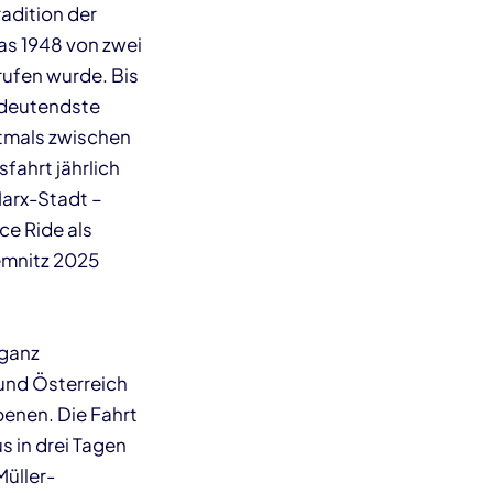
radition der
as 1948 von zwei
rufen wurde. Bis
bedeutendste
stmals zwischen
fahrt jährlich
arx-Stadt –
ce Ride als
emnitz 2025
 ganz
 und Österreich
benen. Die Fahrt
 in drei Tagen
üller-