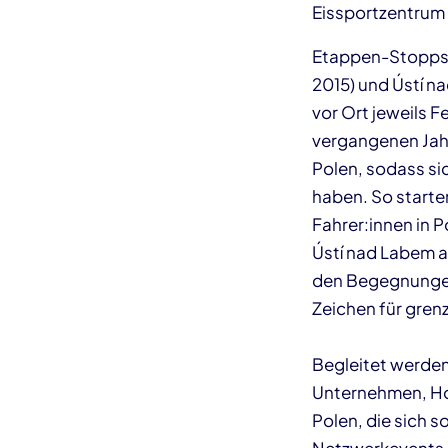
Eissportzentrum 
Etappen-Stopps s
2015) und Ústí n
vor Ort jeweils 
vergangenen Jah
Polen, sodass si
haben. So starte
Fahrer:innen in 
Ústí nad Labem a
den Begegnungen 
Zeichen für gre
Begleitet werden
Unternehmen, Ho
Polen, die sich 