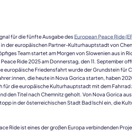
ignal für die fünfte Ausgabe des
European Peace Ride (E
in der europäischen Partner-Kulturhauptstadt von Che
öpfiges Team startet am Morgen von Slowenien aus in R
Peace Ride 2025 am Donnerstag, den 11. September offiz
 die europäische Friedensfahrt wurde der Grundstein für
ahrer:innen, die heute in Nova Gorica starten, haben 20
für die europäische Kulturhauptstadt mit dem Fahrrad
und den Titel nach Chemnitz geholt. Von Nova Gorica aus
opp in der österreichischen Stadt Bad Ischl ein, die Kul
ce Ride ist eines der großen Europa verbindenden Pro