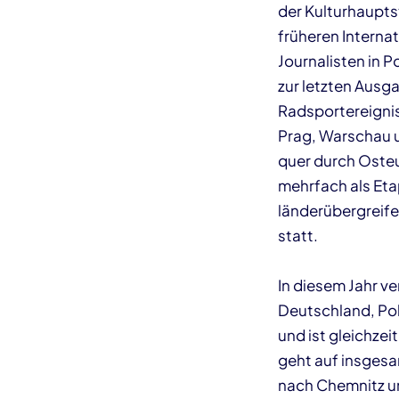
der Kulturhauptst
früheren Interna
Journalisten in 
zur letzten Ausg
Radsportereignis
Prag, Warschau un
quer durch Osteu
mehrfach als Eta
länderübergreife
statt.
In diesem Jahr v
Deutschland, Pole
und ist gleichze
geht auf insgesa
nach Chemnitz un