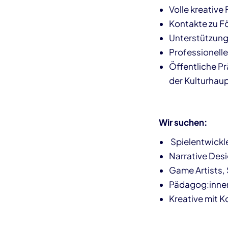
Volle kreative 
Kontakte zu Fö
Unterstützung 
Professionell
Öffentliche P
der Kulturhau
Wir suchen:
Spielentwickl
Narrative Desi
Game Artists,
Pädagog:inne
Kreative mit K