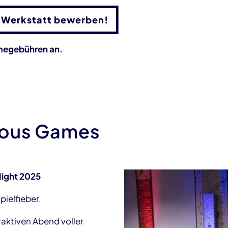
ie Werkstatt bewerben!
hmegebühren an.
ious Games
Night 2025
pielfieber.
raktiven Abend voller