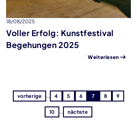
18/08/2025
Voller Erfolg: Kunstfestival
Begehungen 2025
Weiterlesen
…
vorherige
4
5
6
7
8
9
…
10
nächste