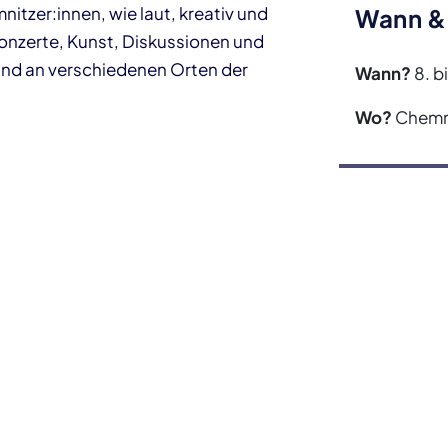
itzer:innen, wie laut, kreativ und
Wann &
r Konzerte, Kunst, Diskussionen und
nd an verschiedenen Orten der
Wann?
8. b
Wo?
Chemni