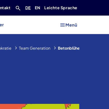
Deutsch
Englisch
ntakt
DE
EN
Leichte Sprache
er
Menü
kratie
Team Generation
Betonblühen Festival