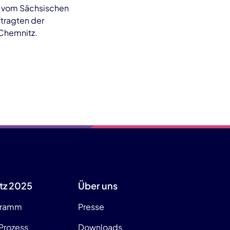
s vom Sächsischen
tragten der
 Chemnitz.
tz 2025
Über uns
gramm
Presse
Prozess
Downloads