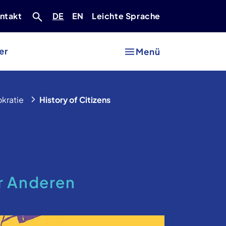
Deutsch
Englisch
ntakt
DE
EN
Leichte Sprache
er
Menü
kratie
History of Citizens
er Anderen