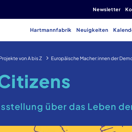
Newsletter
Ko
Hartmannfabrik
Neuigkeiten
Kalend
Projekte von A bis Z
Europäische Macher:innen der Demo
 Citizens
usstellung über das Leben d