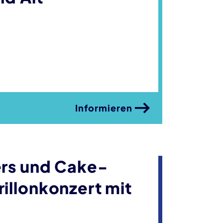
Informieren
ers und Cake-
illonkonzert mit