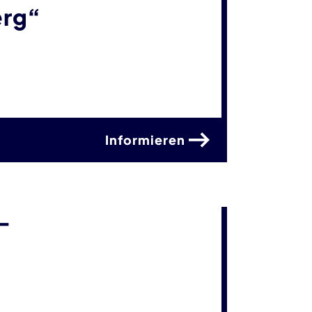
erg“
Informieren
-