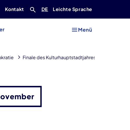
Deutsch
r
Kontakt
DE
Leichte Sprache
er
Menü
kratie
Finale des Kulturhauptstadtjahres
Tagesprog
ch?
November