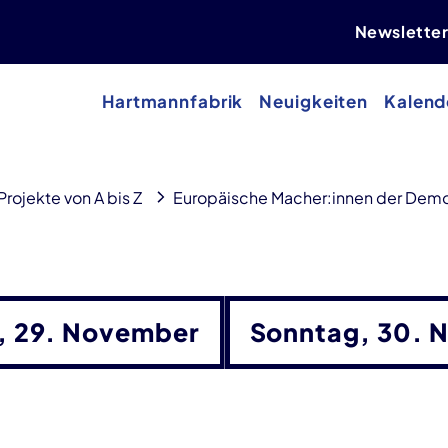
Newslette
Hartmannfabrik
Neuigkeiten
Kalend
Projekte von A bis Z
Europäische Macher:innen der Demo
Für was interessieren Sie si
, 29. November
Sonntag, 30. 