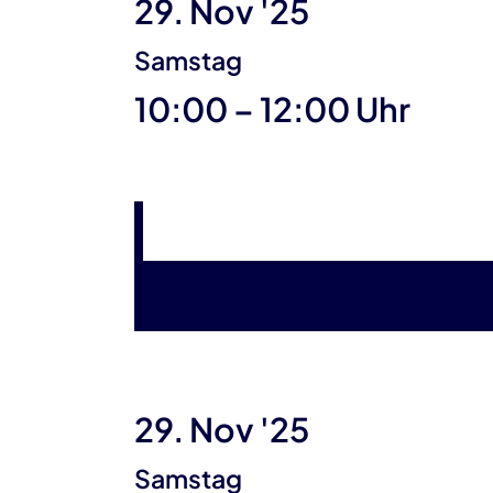
29. Nov '25
Samstag
bis
10:00
–
12:00 Uhr
29. Nov '25
Samstag