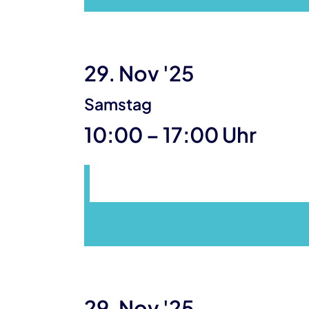
29. Nov '25
Samstag
bis
10:00
–
17:00 Uhr
29. Nov '25