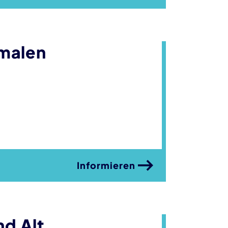
malen
Informieren
nd Alt