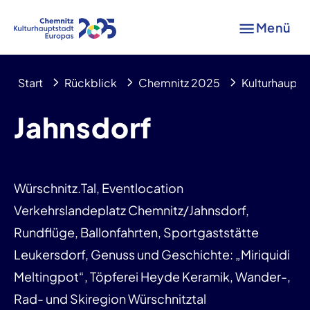
Menü
Start
Rückblick
Chemnitz 2025
Kulturhaupts
Jahnsdorf
Würschnitz.Tal, Eventlocation
Verkehrslandeplatz Chemnitz/Jahnsdorf,
Rundflüge, Ballonfahrten, Sportgaststätte
Leukersdorf, Genuss und Geschichte: „Miriquidi
Meltingpot“, Töpferei Heyde Keramik, Wander-,
Rad- und Skiregion Würschnitztal