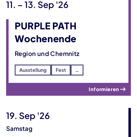
bis
11.
–
13. Sep '26
PURPLE PATH
Wochenende
Region und Chemnitz
Ausstellung
Fest
…
Informieren
19. Sep '26
Samstag