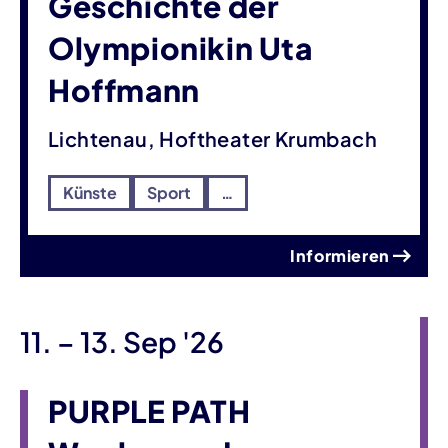
Geschichte der
Olympionikin Uta
Hoffmann
Lichtenau, Hoftheater Krumbach
Künste
Sport
…
Informieren
bis
11.
–
13. Sep '26
PURPLE PATH