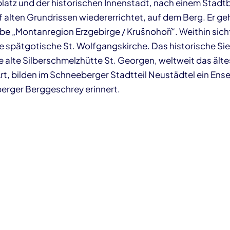
atz und der historischen Innenstadt, nach einem Stadtb
f alten Grundrissen wiedererrichtet, auf dem Berg. Er g
„Montanregion Erzgebirge / Krušnohoří“. Weithin sicht
 spätgotische St. Wolfgangskirche. Das historische S
 alte Silberschmelzhütte St. Georgen, weltweit das älte
rt, bilden im Schneeberger Stadtteil Neustädtel ein Ens
erger Berggeschrey erinnert.