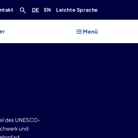
Deutsch
Englisch
ntakt
DE
EN
Leichte Sprache
er
Menü
Teil des UNESCO-
ochwerk und
lehrpfad,