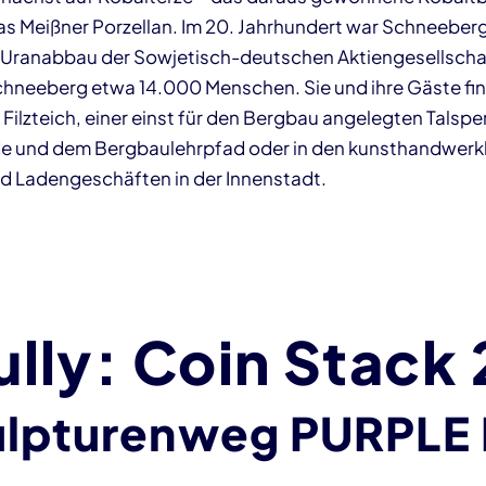
s Meißner Porzellan. Im 20. Jahrhundert war Schneeberg
n Uranabbau der Sowjetisch-deutschen Aktiengesellscha
chneeberg etwa 14.000 Menschen. Sie und ihre Gäste fi
ilzteich, einer einst für den Bergbau angelegten Talspe
ade und dem Bergbaulehrpfad oder in den kunsthandwerk
d Ladengeschäften in der Innenstadt.
lly: Coin Stack 
ulpturenweg PURPLE