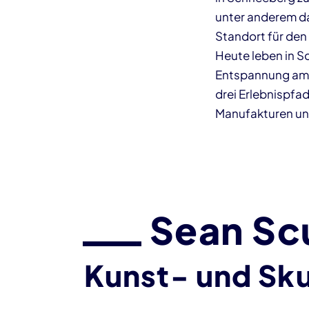
unter anderem da
Standort für de
Heute leben in S
Entspannung am F
drei Erlebnispf
Manufakturen un
Sean Scu
Kunst- und Sk