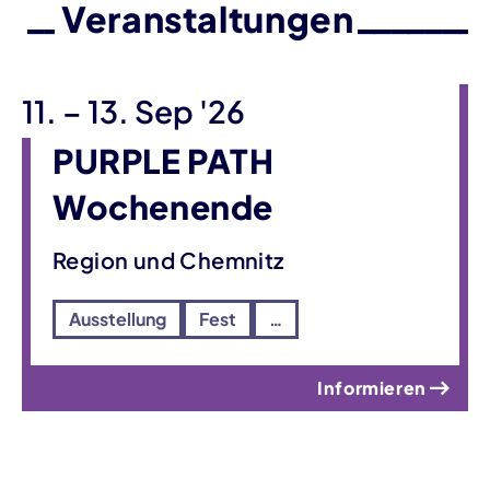
Veranstaltungen
bis
11.
–
13. Sep '26
PURPLE PATH
Wochenende
Region und Chemnitz
Ausstellung
Fest
…
Informieren