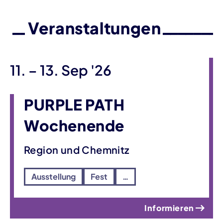
Veranstaltungen
bis
11.
–
13. Sep '26
PURPLE PATH
Wochenende
Region und Chemnitz
Ausstellung
Fest
…
Informieren