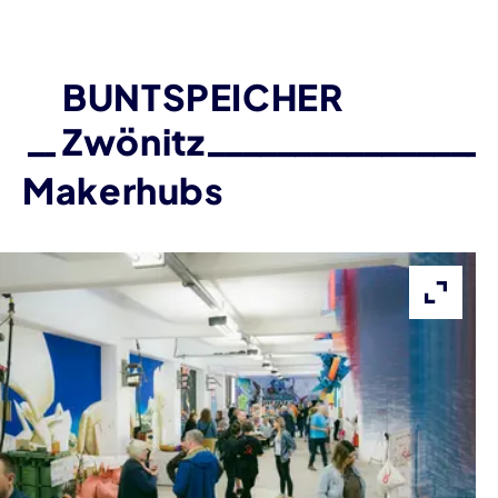
BUNTSPEICHER
Zwönitz
Makerhubs
Bild v