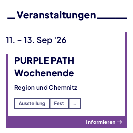
Veranstaltungen
bis
11.
–
13. Sep '26
PURPLE PATH
Wochenende
Region und Chemnitz
Ausstellung
Fest
…
Informieren