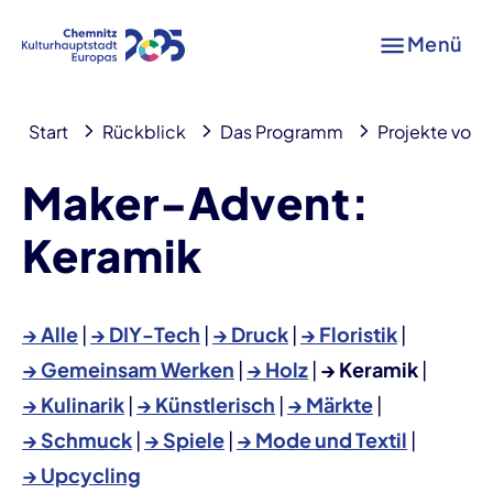
Menü
Start
Rückblick
Das Programm
Projekte von A
Maker-Advent:
Keramik
→ Alle
|
→ DIY-Tech
|
→ Druck
|
→ Floristik
|
→ Gemeinsam Werken
|
→ Holz
|
→ Keramik
|
→ Kulinarik
|
→ Künstlerisch
|
→ Märkte
|
→ Schmuck
|
→ Spiele
|
→ Mode und Textil
|
→ Upcycling