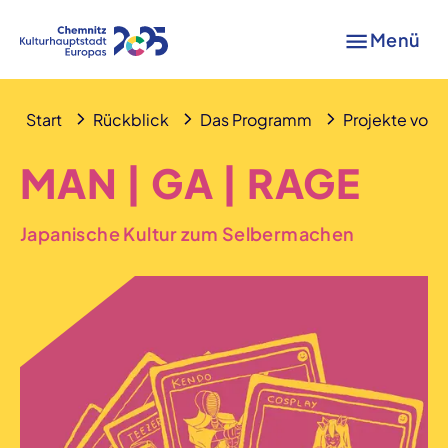
Menü
Start
Rückblick
Das Programm
Projekte von A
MAN | GA | RAGE
Japanische Kultur zum Selbermachen