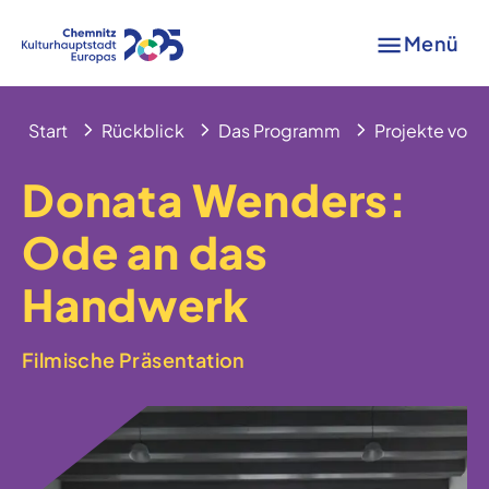
Menü
Start
Rückblick
Das Programm
Projekte von A
Donata Wenders:
Ode an das
Handwerk
Filmische Präsentation