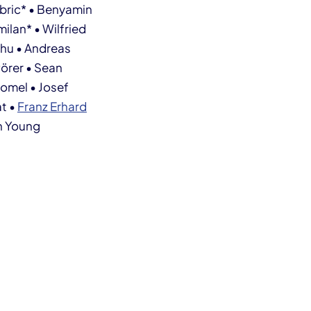
abric* • Benyamin
ilan* • Wilfried
ihu • Andreas
örer • Sean
homel • Josef
at •
Franz Erhard
hn Young