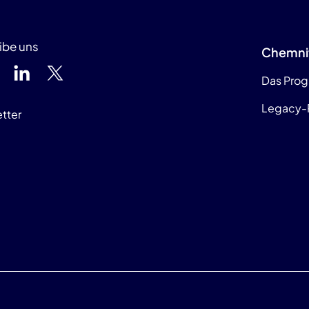
ibe uns
Chemni
Das Pro
Legacy-
tter