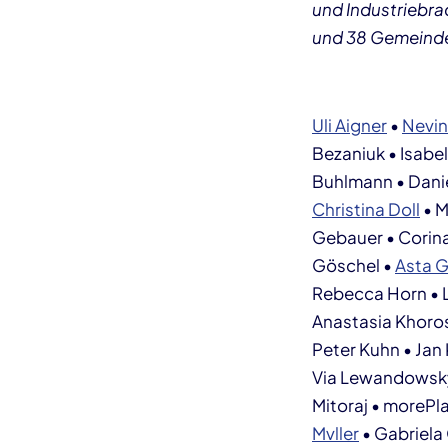
und Industriebra
und 38 Gemeinde
Uli Aigner
•
Nevin
Bezaniuk • Isabel
Buhlmann • Danie
Christina Doll
• M
Gebauer • Corina 
Göschel •
Asta G
Rebecca Horn • L
Anastasia Khoros
Peter Kuhn • Jan
Via Lewandowsky •
Mitoraj • morePl
Mvller
• Gabriela