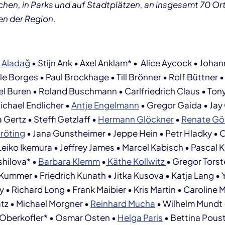
chen, in Parks und auf Stadtplätzen, an insgesamt 70 Or
n der Region.
 Aladağ
• Stijn Ank • Axel Anklam* • Alice Aycock • Johan
le Borges • Paul Brockhage • Till Brönner • Rolf Büttner •
l Buren • Roland Buschmann • Carlfriedrich Claus • Ton
ichael Endlicher •
Antje Engelmann
• Gregor Gaida • Jay 
Gertz • Steffi Getzlaff •
Hermann Glöckner
•
Renate Gör
röting
• Jana Gunstheimer • Jeppe Hein • Petr Hladky • O
eiko Ikemura • Jeffrey James • Marcel Kabisch • Pascal
hilova* •
Barbara Klemm
•
Käthe Kollwitz
• Gregor Torst
 Kummer • Friedrich Kunath • Jitka Kusova • Katja Lang •
 Richard Long • Frank Maibier • Kris Martin • Caroline M
atz • Michael Morgner •
Reinhard Mucha
• Wilhelm Mundt
 Oberkofler* • Osmar Osten •
Helga Paris
• Bettina Pous