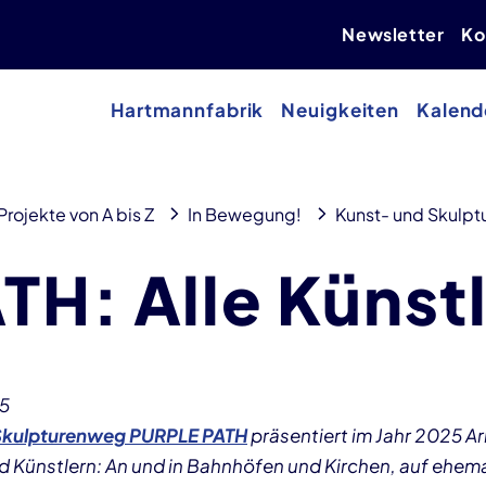
Newsletter
Ko
Hartmannfabrik
Neuigkeiten
Kalend
Projekte von A bis Z
In Bewegung!
Kunst- und Skulp
H: Alle Künst
5
Skulpturenweg PURPLE PATH
präsentiert im Jahr 2025 A
d Künstlern: An und in Bahnhöfen und Kirchen, auf ehem