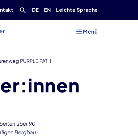
Deutsch
Englisch
ntakt
DE
EN
Leichte Sprache
er
Menü
turenweg PURPLE PATH
ler:innen
rbeiten über 90
aligen Bergbau-