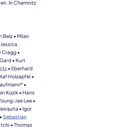
ten. In Chemnitz
n Belz • Milan
 Jessica
y Cragg •
Gard • Kurt
itz
• Eberhard
laf Holzapfel •
 Kaufmann* •
en Kozik • Hans
 Young-Jae Lee •
esquita • Igor
 •
Sebastian
ttchi • Thomas