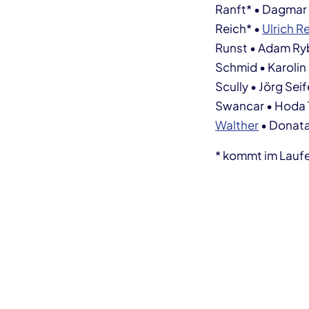
Ranft* • Dagmar
Reich* •
Ulrich R
Runst • Adam Ryb
Schmid • Karolin
Scully • Jörg Se
Swancar • Hoda 
Walther
• Donata
* kommt im Lauf