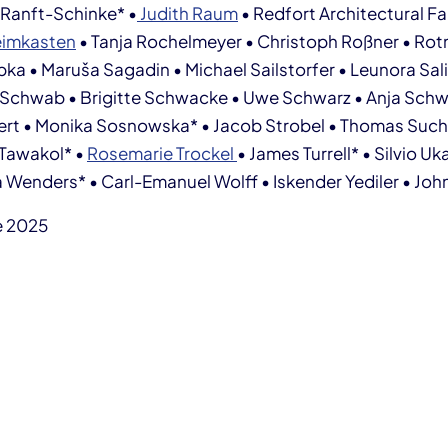
 Ranft-Schinke* •
Judith Raum
• Redfort Architectural F
eimkasten
• Tanja Rochelmeyer • Christoph Roßner • Rotm
ka • Maruša Sagadin • Michael Sailstorfer • Leunora Sal
 Schwab • Brigitte Schwacke • Uwe Schwarz • Anja Schw
ifert • Monika Sosnowska* • Jacob Strobel • Thomas Suc
Tawakol* •
Rosemarie Trockel
• James Turrell* • Silvio Uk
 Wenders* • Carl-Emanuel Wolff • Iskender Yediler • Jo
e 2025