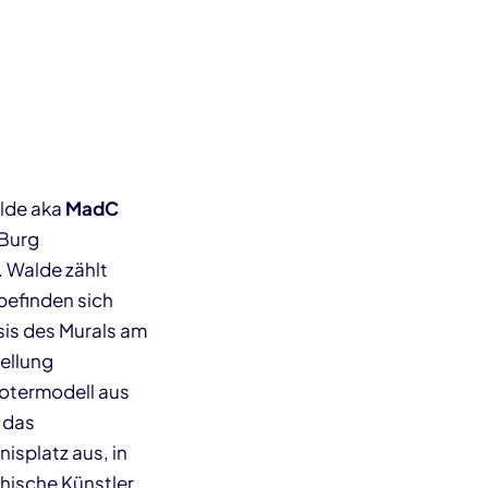
lde aka
MadC
 Burg
. Walde zählt
 befinden sich
sis des Murals am
ellung
botermodell aus
f das
splatz aus, in
hische Künstler