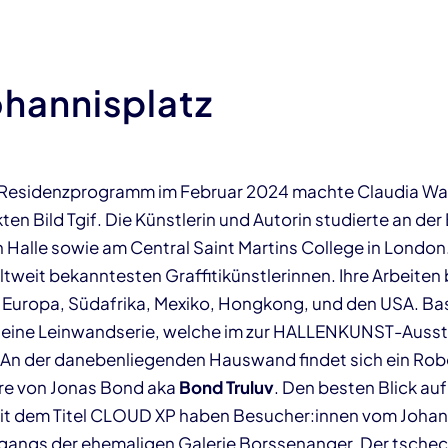
ohannisplatz
 Residenzprogramm im Februar 2024 machte Claudia Wa
ten Bild Tgif. Die Künstlerin und Autorin studierte an der
n Halle sowie am Central Saint Martins College in London
ltweit bekanntesten Graffitikünstlerinnen. Ihre Arbeiten
 Europa, Südafrika, Mexiko, Hongkong, und den USA. Ba
t eine Leinwandserie, welche im zur HALLENKUNST-Ausst
. An der danebenliegenden Hauswand findet sich ein Ro
re von Jonas Bond aka
Bond Truluv
. Den besten Blick au
 dem Titel CLOUD XP haben Besucher:innen vom Johanni
gangs der ehemaligen Galerie Borssenanger. Der tschec