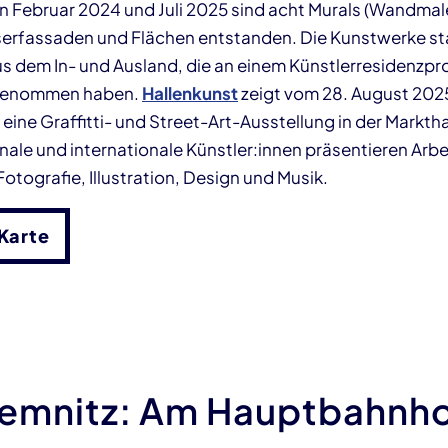
 Februar 2024 und Juli 2025 sind acht Murals (Wandmale
erfassaden und Flächen entstanden. Die Kunstwerke 
us dem In- und Ausland, die an einem Künstlerresidenzp
lgenommen haben.
Hallenkunst
zeigt vom 28. August 2025
ine Graffitti- und Street-Art-Ausstellung in der Markth
onale und internationale Künstler:innen präsentieren Arb
Fotografie, Illustration, Design und Musik.
 Karte
hemnitz: Am Hauptbahnh