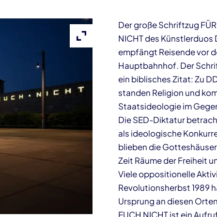
Der große Schriftzug F
NICHT des Künstlerduos
Bild vergrößern
empfängt Reisende vor 
Hauptbahnhof. Der Schrif
ein biblisches Zitat: Zu 
standen Religion und ko
Staatsideologie im Gegen
Die SED-Diktatur betrach
als ideologische Konkurr
blieben die Gotteshäuser
Zeit Räume der Freiheit u
Viele oppositionelle Aktiv
Revolutionsherbst 1989 h
Ursprung an diesen Orte
EUCH NICHT ist ein Aufru