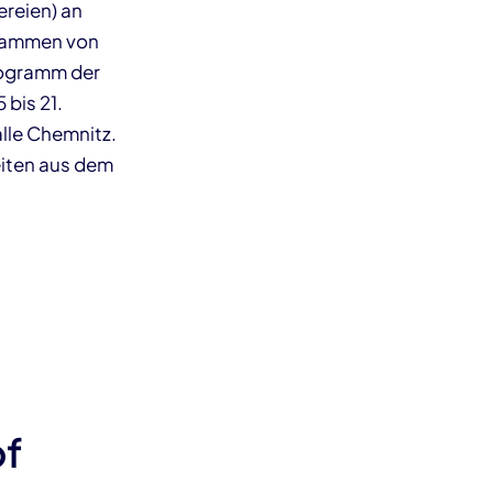
reien) an
stammen von
rogramm der
 bis 21.
alle Chemnitz.
eiten aus dem
of