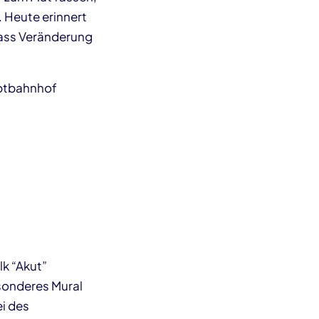
 Heute erinnert
dass Veränderung
uptbahnhof
k “Akut”
sonderes Mural
i des