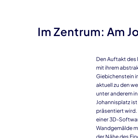
Im Zentrum: Am J
Den Auftakt des
mit ihrem abstrak
Giebichenstein i
aktuell zu den we
unter anderem in
Johannisplatz is
präsentiert wird
einer 3D-Softwa
Wandgemälde mit
der Nähe des Ein