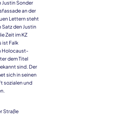
 Justin Sonder
usfassade an der
uen Lettern steht
n Satz den Justin
ie Zeit im KZ
 ist Falk
n Holocaust-
er dem Titel
ekannt sind. Der
t sich in seinen
t sozialen und
n.
r Straße