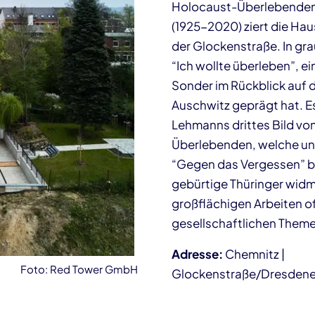
Holocaust-Überlebenden
(1925-2020) ziert die Ha
der Glockenstraße. In gra
“Ich wollte überleben”, ei
Sonder im Rückblick auf d
Auschwitz geprägt hat. Es
Lehmanns drittes Bild vo
Überlebenden, welche unt
“Gegen das Vergessen” b
gebürtige Thüringer widme
großflächigen Arbeiten of
gesellschaftlichen Theme
Adresse:
Chemnitz |
Foto: Red Tower GmbH
Glockenstraße/Dresdene