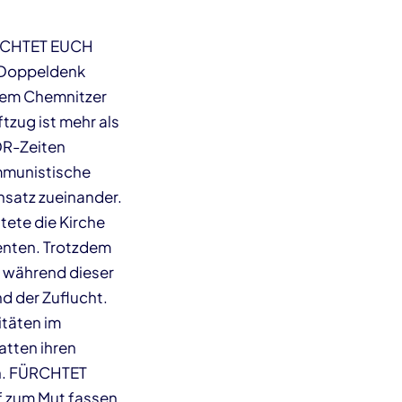
ÜRCHTET EUCH
 Doppeldenk
dem Chemnitzer
tzug ist mehr als
DDR-Zeiten
mmunistische
satz zueinander.
tete die Kirche
enten. Trotzdem
 während dieser
nd der Zuflucht.
itäten im
atten ihren
n. FÜRCHTET
f zum Mut fassen,