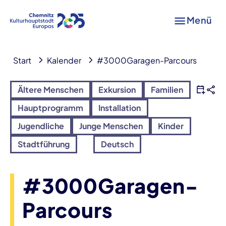
Menü
Start
Kalender
#3000Garagen-Parcours
Ältere Menschen
Exkursion
Familien
Hauptprogramm
Installation
Jugendliche
Junge Menschen
Kinder
Stadtführung
Deutsch
#3000Garagen-
Parcours