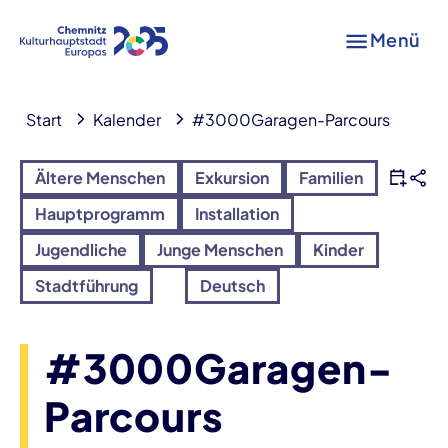
Menü
Start
Kalender
#3000Garagen-Parcours
Ältere Menschen
Exkursion
Familien
Hauptprogramm
Installation
Jugendliche
Junge Menschen
Kinder
Stadtführung
Deutsch
#3000Garagen-
Parcours