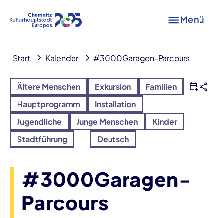
Menü
Start
Kalender
#3000Garagen-Parcours
Ältere Menschen
Exkursion
Familien
Hauptprogramm
Installation
Jugendliche
Junge Menschen
Kinder
Stadtführung
Deutsch
#3000Garagen-
Parcours