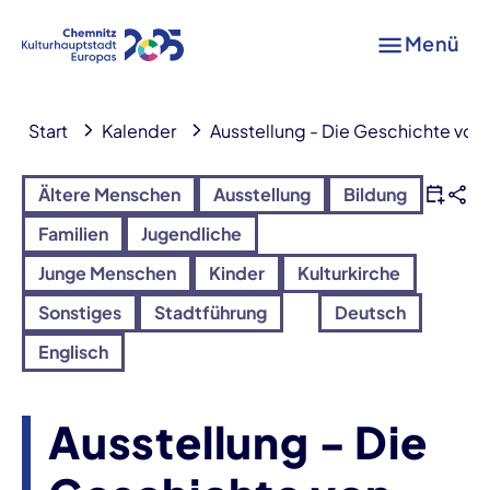
Menü
Start
Kalender
Ausstellung - Die Geschichte von
Ältere Menschen
Ausstellung
Bildung
Familien
Jugendliche
Junge Menschen
Kinder
Kulturkirche
Sonstiges
Stadtführung
Deutsch
Englisch
Ausstellung - Die