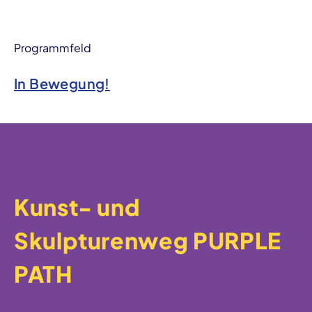
Programmfeld
In Bewegung!
Kunst- und
Skulpturenweg PURPLE
PATH