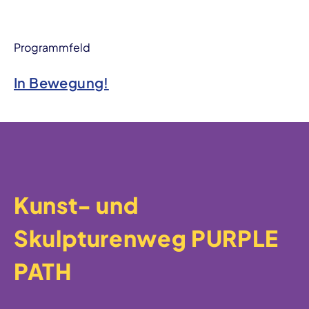
Programmfeld
In Bewegung!
Kunst- und
Skulpturenweg PURPLE
PATH