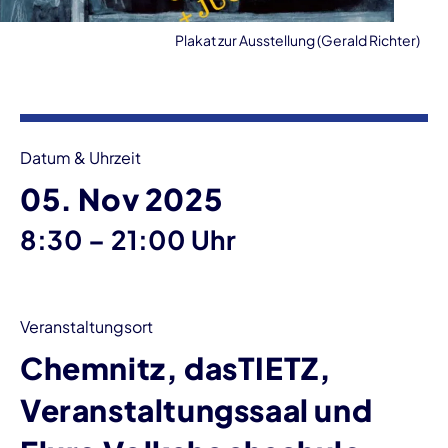
Plakat zur Ausstellung (Gerald Richter)
Veranstaltungsinformationen
Datum & Uhrzeit
05. Nov 2025
bis
8:30
–
21:00 Uhr
Veranstaltungsort
Chemnitz, dasTIETZ,
Veranstaltungssaal und