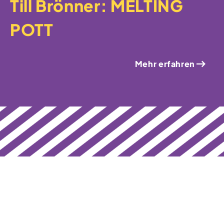
Till Brönner: MELTING
POTT
Mehr erfahren