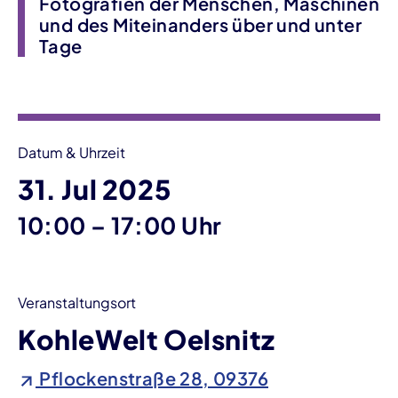
Fotografien der Menschen, Maschinen
und des Miteinanders über und unter
Tage
Veranstaltungsinformationen
Datum & Uhrzeit
31. Jul 2025
bis
10:00
–
17:00 Uhr
Veranstaltungsort
KohleWelt Oelsnitz
Pflockenstraße 28, 09376