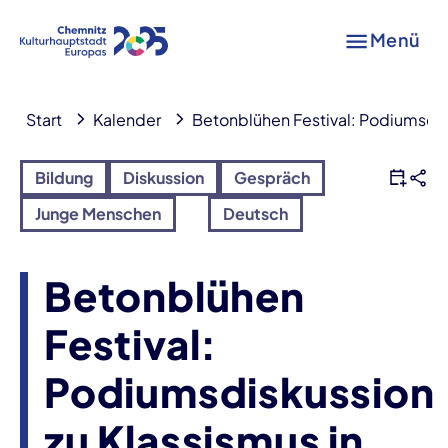
Menü
Start
Kalender
Betonblühen Festival: Podiumsdisk
Bildung
Diskussion
Gespräch
Junge Menschen
Deutsch
Betonblühen
Festival:
Podiumsdiskussion
zu Klassismus in