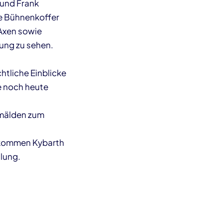
 und Frank
re Bühnenkoffer
 Axen sowie
lung zu sehen.
htliche Einblicke
e noch heute
emälden zum
hkommen Kybarth
llung.