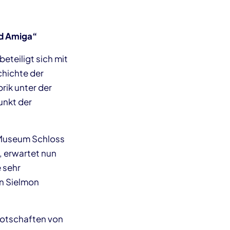
und Amiga“
eteiligt sich mit
chichte der
rik unter der
unkt der
 Museum Schloss
, erwartet nun
 sehr
en Sielmon
botschaften von