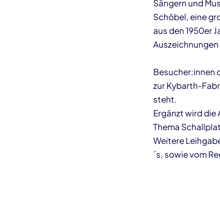
Sängern und Musi
Schöbel, eine gr
aus den 1950er J
Auszeichnungen
Besucher:innen d
zur Kybarth-Fabr
steht.
Ergänzt wird die
Thema Schallplat
Weitere Leihgab
´s, sowie vom R