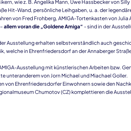
kern, wie z. B. Angelika Mann, Uwe Hassbecker von Silly
oße Hit-Wand, persönliche Leihgaben, u. a. der legendä
ahren von Fred Frohberg, AMIGA-Tortenkasten von Julia
 –
allem voran die „Goldene Amiga“
- sind in der Ausstel
er Ausstellung erhalten selbstverständlich auch geschic
ik, welche in Ehrenfriedersdorf an der Annaberger Straß
 AMIGA-Ausstellung mit künstlerischen Arbeiten bzw. G
te unteranderem von Jorn Michael und Miachael Goller.
en von Ehrenfriedersdorfer Einwohnern sowie den Nac
egionalmuseum Chumotov (CZ)
komplettieren die Ausste