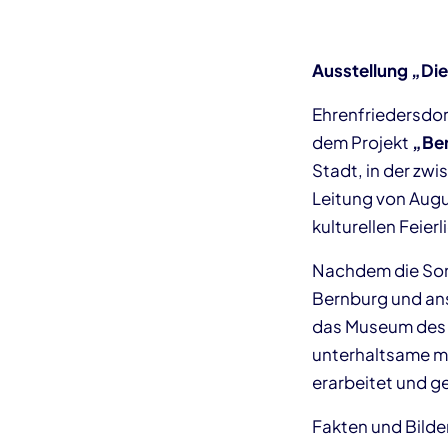
Ausstellung „Die
Ehrenfriedersdorf
dem Projekt
„Ber
Stadt, in der zwi
Leitung von Augus
kulturellen Feier
Nachdem die Son
Bernburg und ans
das Museum des 
unterhaltsame mu
erarbeitet und g
Fakten und Bild