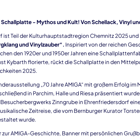
 Schallplatte - Mythos und Kult! Von Schellack, Vinyl 
 ist Teil der Kulturhauptstadtregion Chemnitz 2025 und b
gklang und Vinylzauber“.
Inspiriert von der reichen Ges
schen den 1920er und 1950er Jahren eine Schallplattenfab
t Kybarth florierte, rückt die Schallplatte in den Mittelp
lichkeiten 2025.
derausstellung „70 Jahre AMIGA“ mit großem Erfolg im
chließend in Parchim, Halle und Riesa präsentiert wurde
Besucherbergwerks Zinngrube in Ehrenfriedersdorf eine
sikalische Zeitreise, die vom Bernburger Kurator Torst
estaltet wurde.
er zur AMIGA-Geschichte, Banner mit persönlichen Gruß