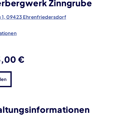
rbergwerk Zinngrube
1, 09423 Ehrenfriedersdorf
ationen
 3,00 €
len
altungsinformationen