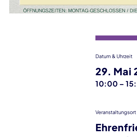
Veranstaltungsinformationen
Datum & Uhrzeit
29. Mai
bis
10:00
–
15
Veranstaltungsort
Ehrenfr