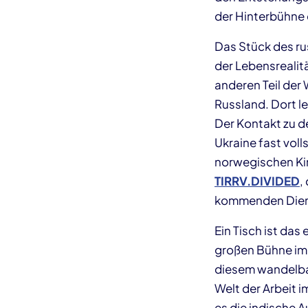
der Hinterbühne 
Das Stück des ru
der Lebensrealit
anderen Teil der
Russland. Dort l
Der Kontakt zu d
Ukraine fast vol
norwegischen Ki
TIRRV.DIVIDED
,
kommenden Dienst
Ein Tisch ist das
großen Bühne im 
diesem wandelbar
Welt der Arbeit 
es die indische 