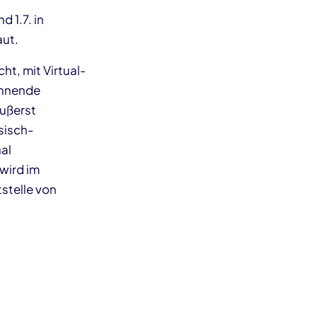
 1.7. in
aut.
ht, mit Virtual-
pannende
äußerst
sisch-
al
wird im
stelle von