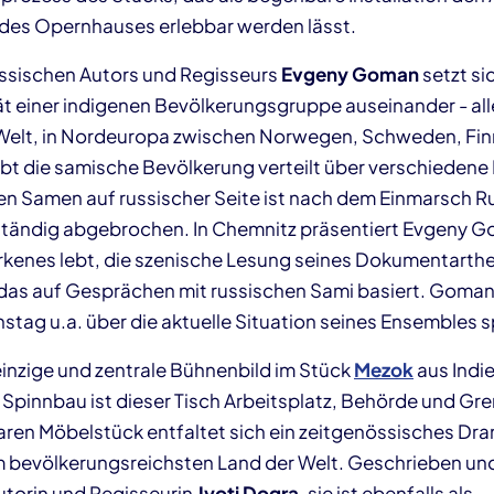
des Opernhauses erlebbar werden lässt.
ssischen Autors und Regisseurs
Evgeny Goman
setzt si
ät einer indigenen Bevölkerungsgruppe auseinander - all
 Welt, in Nordeuropa zwischen Norwegen, Schweden, Fi
ebt die samische Bevölkerung verteilt über verschiedene
en Samen auf russischer Seite ist nach dem Einmarsch Ru
lständig abgebrochen. In Chemnitz präsentiert Evgeny G
rkenes lebt, die szenische Lesung seines Dokumentarth
 das auf Gesprächen mit russischen Sami basiert. Goma
ag u.a. über die aktuelle Situation seines Ensembles 
 einzige und zentrale Bühnenbild im Stück
Mezok
aus Indie
Spinnbau ist dieser Tisch Arbeitsplatz, Behörde und Gre
en Möbelstück entfaltet sich ein zeitgenössisches Dra
im bevölkerungsreichsten Land der Welt. Geschrieben und
Autorin und Regisseurin
Jyoti Dogra
, sie ist ebenfalls als