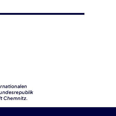
ernationalen
Bundesrepublik
dt Chemnitz.