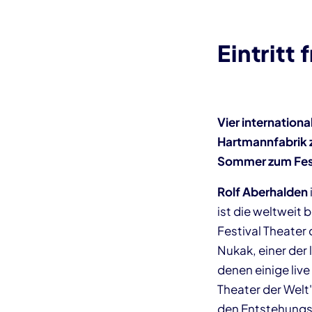
Eintritt f
Vier internation
Hartmannfabrik z
Sommer zum Fest
Rolf Aberhalden
ist die weltweit
Festival Theater 
Nukak, einer de
denen einige live
Theater der Welt
den Entstehungsp