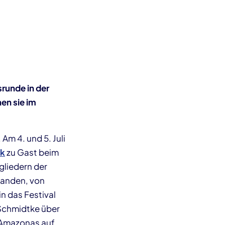
srunde in der
en sie im
Am 4. und 5. Juli
ak
zu Gast beim
gliedern der
tanden, von
in das Festival
 Schmidtke über
 Amazonas auf