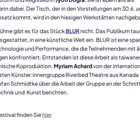
n dabei. Der Tisch, der in den Vorstellungen am 30.6. und
satz kommt, wird in den hiesigen Werkstätten nachgeb
Bühne gibt es für das Stück
BLUR
nicht. Das Publikum tauc
usgestattet, in eine künstliche Welt ein. BLUR ist eine s
hnologie und Performance, die die Teilnehmenden mit 
en konfrontiert. Entstanden ist diese Arbeit als taiwane
hische Koproduktion.
Myriam Achard
von der internation
en Künster:innengruppe Riverbed Theatre aus Kanada 
fan Schmidtke über die Arbeit der Gruppe an der Schnitt
chnik und Kunst berichten.
stival finden Sie
hier
.