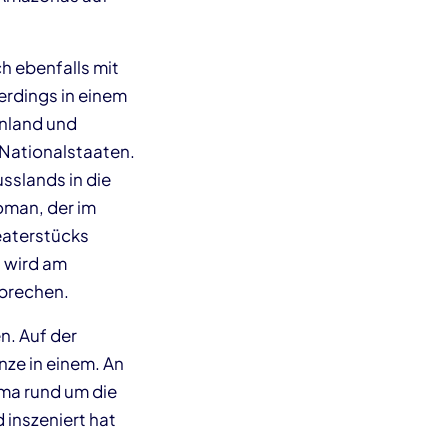
ch ebenfalls mit
erdings in einem
nnland und
 Nationalstaaten.
sslands in die
oman, der im
eaterstücks
n wird am
sprechen.
n. Auf der
nze in einem. An
ma rund um die
 inszeniert hat