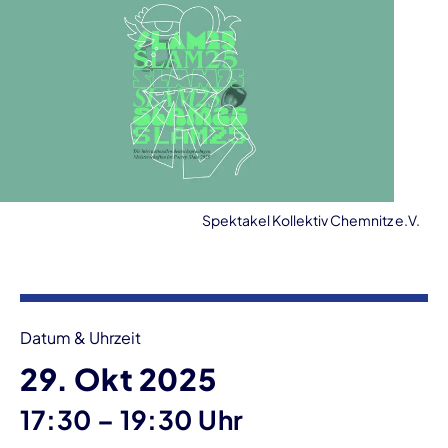
Spektakel Kollektiv Chemnitz e.V.
Veranstaltungsinformationen
Datum & Uhrzeit
29. Okt 2025
bis
17:30
–
19:30 Uhr