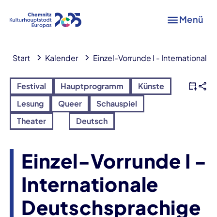
Menü
Start
Kalender
Einzel-Vorrunde I - Internationa
Festival
Hauptprogramm
Künste
Lesung
Queer
Schauspiel
Theater
Deutsch
Einzel-Vorrunde I -
Internationale
Deutschsprachige