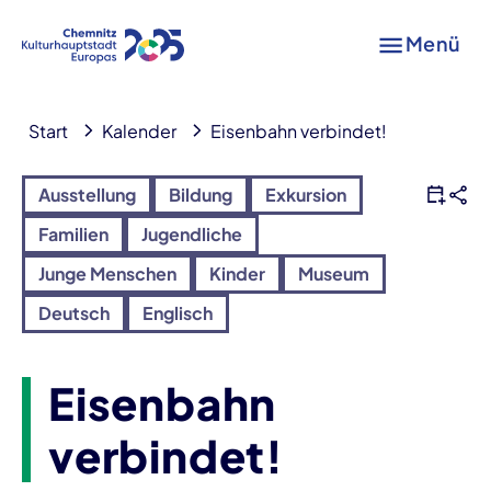
Menü
Start
Kalender
Eisenbahn verbindet!
Ausstellung
Bildung
Exkursion
Familien
Jugendliche
Junge Menschen
Kinder
Museum
Deutsch
Englisch
Eisenbahn
verbindet!