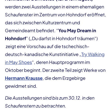
werden zwei Ausstellungen in einem ehemaligen
Schaufenster im Zentrum von Hohndorf eröffnet,
das sich zwischen Kulturzentrum und
Gemeindeamt befindet. “
You May Dream in
Hohndorf
” („Du darfst in Hohndorf träumen“)
zeigt eine Vorschau auf die tschechisch-
deutsch-kanadische Kunstinitiative „
Try Walking
in May Shoes
“, deren Hauptprogramm im
Oktober beginnt. Der zweite Teil zeigt Werke von
Hermann Krausse
, die dem Erzgebirge
gewidmet sind.
Die Ausstellungen sind bis zum 30.12. in den
Schaufenstern zu betrachten.