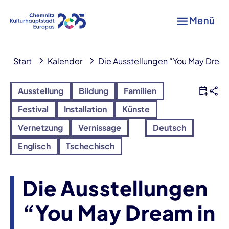
Menü
Start
Kalender
Die Ausstellungen “You May Drea
Ausstellung
Bildung
Familien
Festival
Installation
Künste
Vernetzung
Vernissage
Deutsch
Englisch
Tschechisch
Die Ausstellungen
“You May Dream in