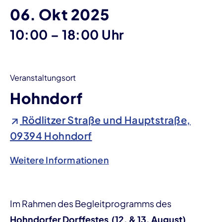
06. Okt 2025
bis
10:00
–
18:00 Uhr
Veranstaltungsort
Hohndorf
Rödlitzer Straße und Hauptstraße,
09394 Hohndorf
Weitere Informationen
Im Rahmen des Begleitprogramms des
Hohndorfer Dorffestes (12. & 13. August)