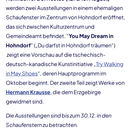
werden zwei Ausstellungen in einem ehemaligen
Schaufenster im Zentrum von Hohndorf eröffnet,
das sich zwischen Kulturzentrum und
Gemeindeamt befindet. “
You May Dream in
Hohndorf
” („Du darfst in Hohndorf träumen“)
zeigt eine Vorschau auf die tschechisch-
deutsch-kanadische Kunstinitiative „
Try Walking
in May Shoes
“, deren Hauptprogramm im
Oktober beginnt. Der zweite Teil zeigt Werke von
Hermann Krausse
, die dem Erzgebirge
gewidmet sind.
Die Ausstellungen sind bis zum 30.12. in den
Schaufenstern zu betrachten.