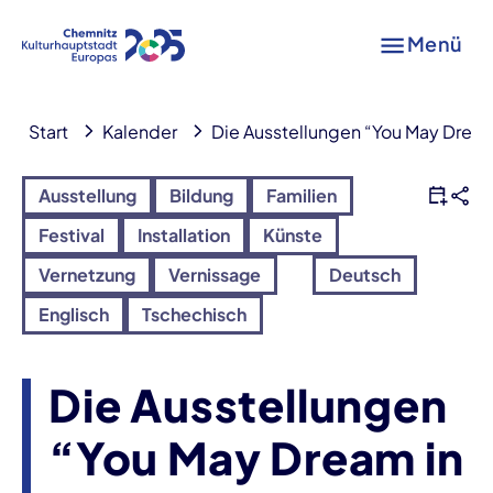
Menü
Start
Kalender
Die Ausstellungen “You May Drea
Ausstellung
Bildung
Familien
Festival
Installation
Künste
Vernetzung
Vernissage
Deutsch
Englisch
Tschechisch
Die Ausstellungen
“You May Dream in