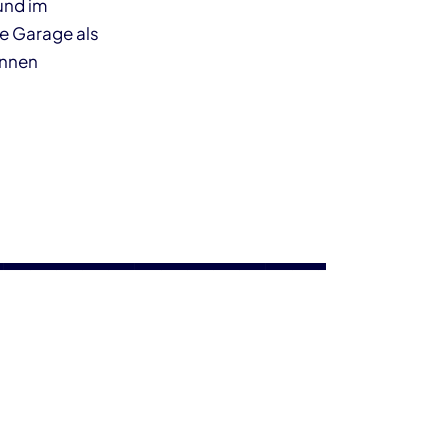
und im
ie Garage als
önnen