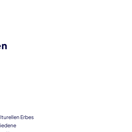
en
lturellen Erbes
chiedene