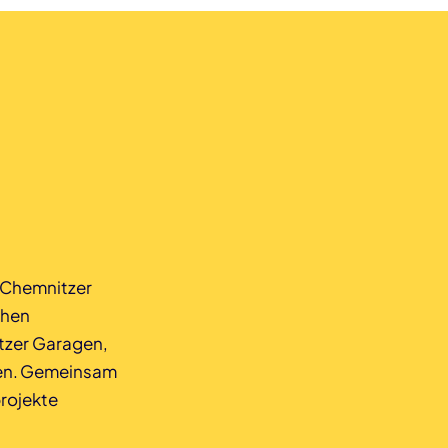
d Chemnitzer
chen
itzer Garagen,
hten. Gemeinsam
rojekte