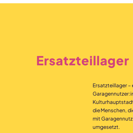
Ersatzteillager
Ersatzteillager –
Garagennutzer:i
Kulturhauptstadt
die Menschen, di
mit Garagennutze
umgesetzt.