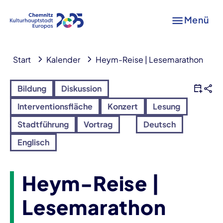
Menü
Start
Kalender
Heym-Reise | Lesemarathon
Bildung
Diskussion
Interventionsfläche
Konzert
Lesung
Stadtführung
Vortrag
Deutsch
Englisch
Heym-Reise |
Lesemarathon