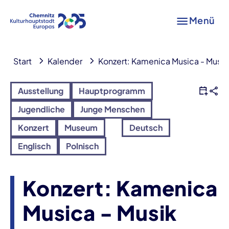
Menü
Start
Kalender
Konzert: Kamenica Musica - Musik
Ausstellung
Hauptprogramm
Jugendliche
Junge Menschen
Konzert
Museum
Deutsch
Englisch
Polnisch
Konzert: Kamenica
Musica - Musik