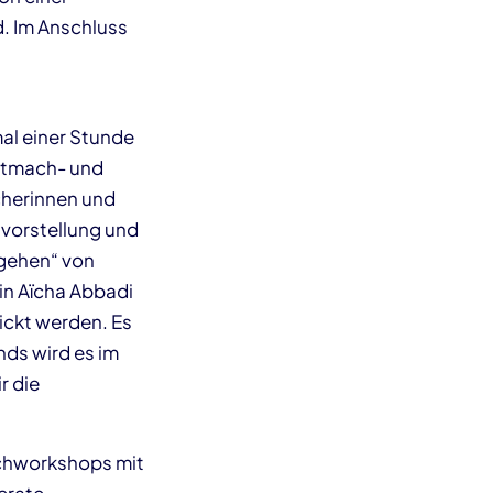
d. Im Anschluss
al einer Stunde
itmach- und
cherinnen und
hvorstellung und
 gehen“ von
in Aïcha Abbadi
ickt werden. Es
nds wird es im
r die
chworkshops mit