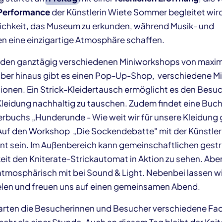
Performance
der Künstlerin Wiete Sommer begleitet wir
ichkeit, das Museum zu erkunden, während Musik- und
nen eine einzigartige Atmosphäre schaffen.
den ganztägig verschiedenen Miniworkshops von maxim
ber hinaus gibt es einen Pop-Up-Shop, verschiedene M
ionen. Ein Strick-Kleidertausch ermöglicht es den Besu
Kleidung nachhaltig zu tauschen. Zudem findet eine Buc
rbuchs „Hunderunde - Wie weit wir für unsere Kleidung
 Auf den Workshop „Die Sockendebatte" mit der Künstler
t sein. Im Außenbereich kann gemeinschaftlichen gestr
keit den Kniterate-Strickautomat in Aktion zu sehen. Abe
mosphärisch mit bei Sound & Light. Nebenbei lassen wi
elen und freuen uns auf einen gemeinsamen Abend.
arten die Besucherinnen und Besucher verschiedene Fa