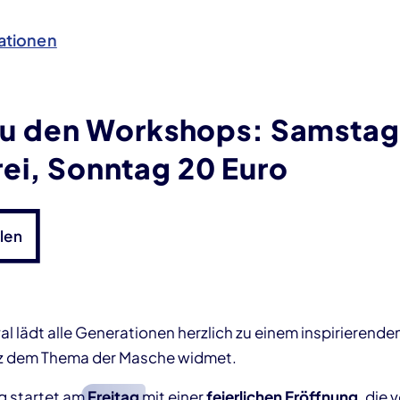
ationen
t zu den Workshops: Samstag
ei, Sonntag 20 Euro
len
l lädt alle Generationen herzlich zu einem inspirieren
anz dem Thema der Masche widmet.
g startet am
Freitag
mit einer
feierlichen Eröffnung
, die 