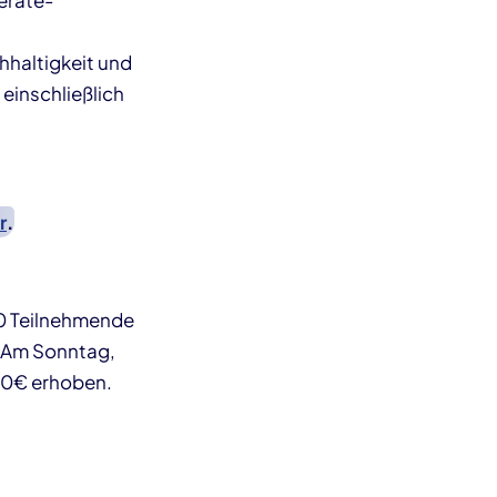
erate-
hhaltigkeit und
einschließlich
.
r
.
10 Teilnehmende
. Am Sonntag,
20€ erhoben.