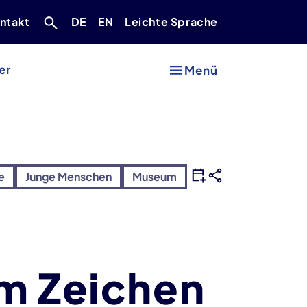
Deutsch
Englisch
ntakt
DE
EN
Leichte Sprache
er
Menü
e
Junge Menschen
Museum
im Zeichen