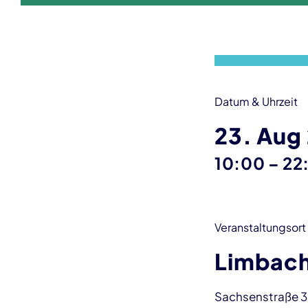
Veranstaltungsinformationen
Datum & Uhrzeit
23. Aug
bis
10:00
–
22
Veranstaltungsort
Limbach
Sachsenstraße 3