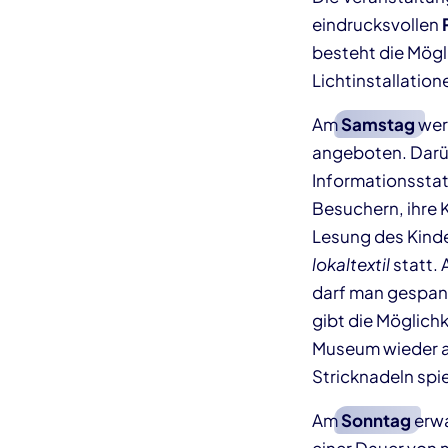
eindrucksvollen
besteht die Mögl
Lichtinstallatio
Am
Samstag
wer
angeboten. Darü
Informationsstat
Besuchern, ihre 
Lesung des Kinde
lokaltextil
statt.
darf man gespann
gibt die Möglich
Museum wieder at
Stricknadeln spi
Am
Sonntag
erw