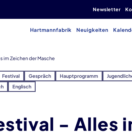
Newsletter
Ko
Hartmannfabrik
Neuigkeiten
Kalend
es im Zeichen der Masche
Festival
Gespräch
Hauptprogramm
Jugendlich
ch
Englisch
tival - Alles 