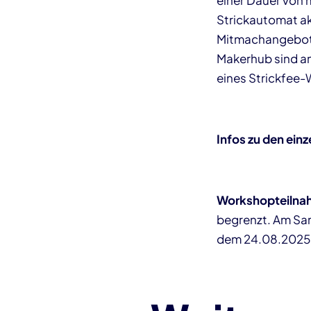
einer Dauer von m
Strickautomat ak
Mitmachangebot f
Makerhub sind an
eines Strickfee
Infos zu den ein
Workshopteiln
begrenzt. Am Sa
dem 24.08.2025,