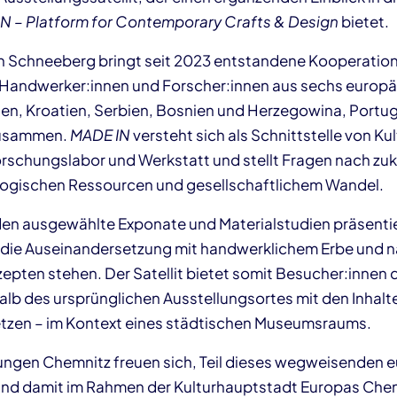
N – Platform for Contemporary Crafts & Design
bietet.
in Schneeberg bringt seit 2023 entstandene Kooperatio
 Handwerker:innen und Forscher:innen aus sechs europä
en, Kroatien, Serbien, Bosnien und Herzegowina, Portug
zusammen.
MADE IN
versteht sich als Schnittstelle von Ku
rschungslabor und Werkstatt und stellt Fragen nach zu
logischen Ressourcen und gesellschaftlichem Wandel.
en ausgewählte Exponate und Materialstudien präsentie
 die Auseinandersetzung mit handwerklichem Erbe und 
pten stehen. Der Satellit bietet somit Besucher:innen d
alb des ursprünglichen Ausstellungsortes mit den Inhalt
tzen – im Kontext eines städtischen Museumsraums.
ngen Chemnitz freuen sich, Teil dieses wegweisenden 
 und damit im Rahmen der Kulturhauptstadt Europas Che