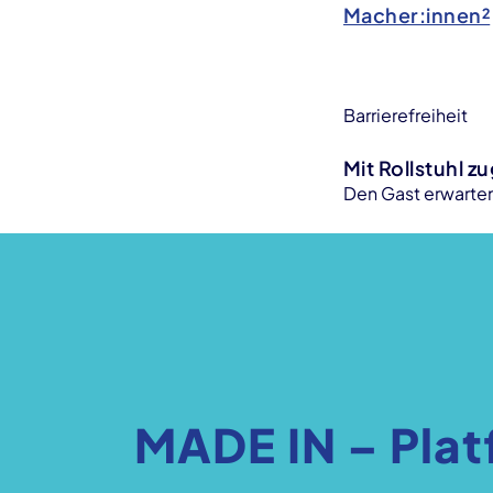
Macher:innen²
Barrierefreiheit
Mit Rollstuhl z
Den Gast erwarten
MADE IN – Plat