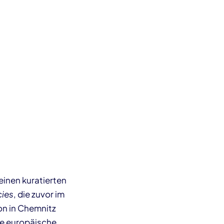
inen kuratierten
cies
, die zuvor im
on in Chemnitz
die europäische