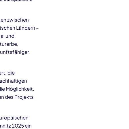
nen zwischen
ischen Ländern –
al und
lturerbe,
kunftsfähiger
rt, die
nachhaltigen
ie Möglichkeit,
en des Projekts
europäischen
mnitz 2025 ein