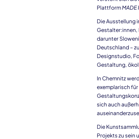
Plattform
MADE I
Die Ausstellung 
Gestalter:innen,
darunter Sloweni
Deutschland – 
Designstudio, Fo
Gestaltung, öko
In Chemnitz werd
exemplarisch für
Gestaltungskonze
sich auch außerh
auseinanderzuse
Die Kunstsammlu
Projekts zu sein