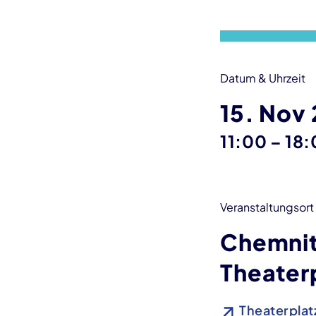
Datum & Uhrzeit
15. Nov
bis
11:00
–
18:
Veranstaltungsort
Chemnit
Theater
Theaterplatz