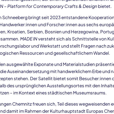
N – Platform for Contemporary Crafts & Design
bietet.
in Schneeberg bringt seit 2023 entstandene Kooperatio
 Handwerker:innen und Forscher:innen aus sechs europä
en, Kroatien, Serbien, Bosnien und Herzegowina, Portug
zusammen.
MADE IN
versteht sich als Schnittstelle von Ku
rschungslabor und Werkstatt und stellt Fragen nach zu
logischen Ressourcen und gesellschaftlichem Wandel.
en ausgewählte Exponate und Materialstudien präsentie
 die Auseinandersetzung mit handwerklichem Erbe und 
pten stehen. Der Satellit bietet somit Besucher:innen d
alb des ursprünglichen Ausstellungsortes mit den Inhalt
tzen – im Kontext eines städtischen Museumsraums.
ngen Chemnitz freuen sich, Teil dieses wegweisenden 
 und damit im Rahmen der Kulturhauptstadt Europas Che