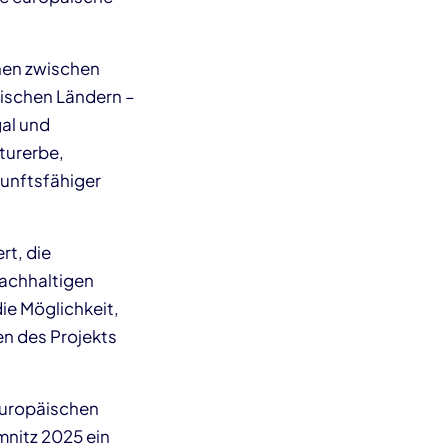
nen zwischen
ischen Ländern –
al und
lturerbe,
kunftsfähiger
rt, die
nachhaltigen
ie Möglichkeit,
en des Projekts
europäischen
mnitz 2025 ein