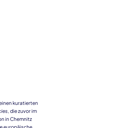
inen kuratierten
cies
, die zuvor im
on in Chemnitz
die europäische