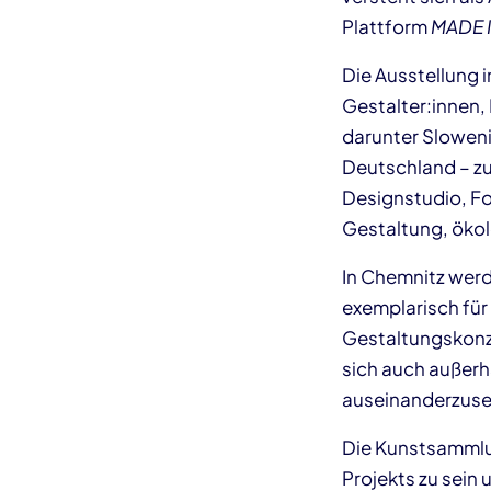
Plattform
MADE I
Die Ausstellung 
Gestalter:innen,
darunter Sloweni
Deutschland – 
Designstudio, Fo
Gestaltung, öko
In Chemnitz werd
exemplarisch für
Gestaltungskonze
sich auch außerh
auseinanderzuse
Die Kunstsammlu
Projekts zu sein