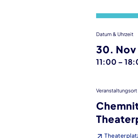
Datum & Uhrzeit
30. Nov
bis
11:00
–
18:
Veranstaltungsort
Chemnit
Theater
Theaterplatz