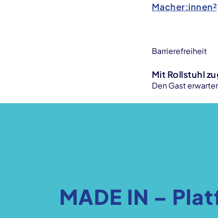
Macher:innen²
Barrierefreiheit
Mit Rollstuhl z
Den Gast erwarten
MADE IN – Plat