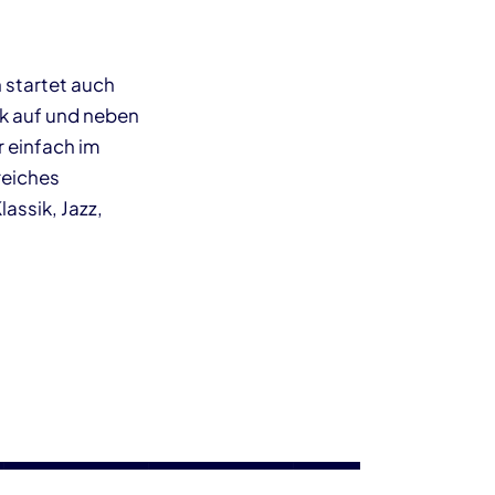
 startet auch
rk auf und neben
 einfach im
reiches
assik, Jazz,