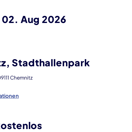
bis
02. Aug 2026
z, Stadthallenpark
09111 Chemnitz
ationen
 kostenlos