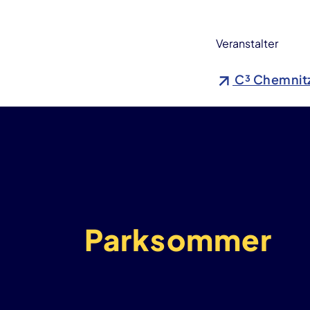
Veranstalter
C³ Chemnit
Parksommer