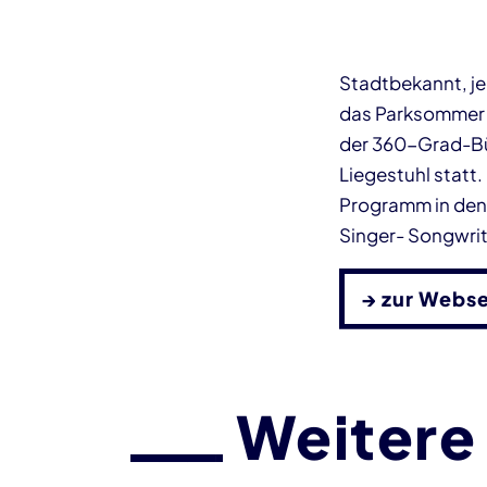
Stadtbekannt, je
das Parksommer -
der 360-Grad-Büh
Liegestuhl statt
Programm in den 
Singer- Songwrit
→ zur Webs
Weitere