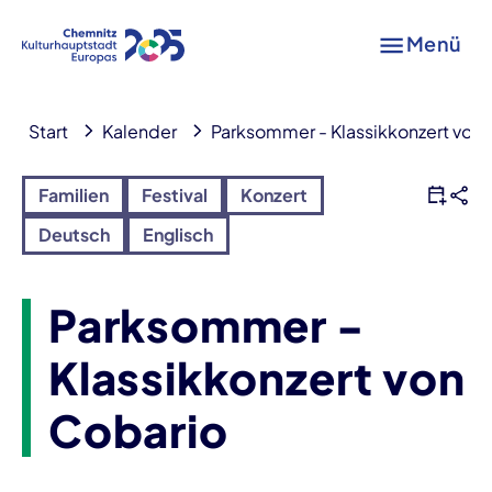
Menü
Start
Kalender
Parksommer - Klassikkonzert von 
Familien
Festival
Konzert
Deutsch
Englisch
Parksommer -
Klassikkonzert von
Cobario