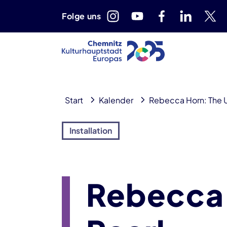
Folge uns
Start
Kalender
Rebecca Horn: The Un
Installation
Rebecca 