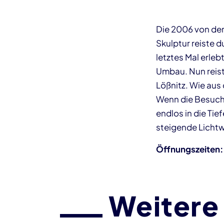
Die 2006 von der
Skulptur reiste 
letztes Mal erle
Umbau. Nun reist 
Lößnitz. Wie aus
Wenn die Besucher
endlos in die Tie
steigende Licht
Öffnungszeiten:
Weitere