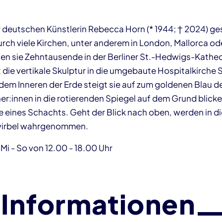
 deutschen Künstlerin Rebecca Horn (* 1944; † 2024) g
durch viele Kirchen, unter anderem in London, Mallorca o
bten sie Zehntausende in der Berliner St.-Hedwigs-Kathed
die ver­tikale Skulptur in die umgebaute Hospital­kirche 
 dem Inneren der Erde steigt sie auf zum goldenen Blau d
:innen in die rotierenden Spiegel auf dem Grund blicken,
fe eines Schachts. Geht der Blick nach oben, werden in d
wirbel wahrgenommen.
Mi - So von 12.00 - 18.00 Uhr
 Informationen