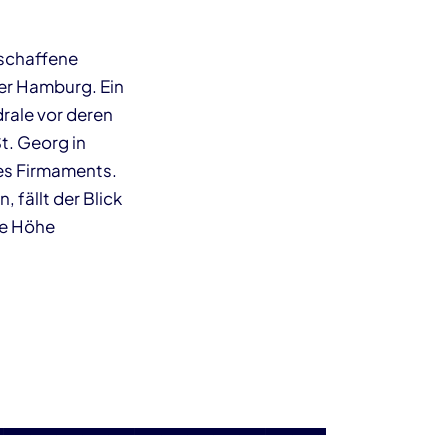
eschaffene
der Hamburg. Ein
rale vor deren
St. Georg in
es Firma­ments.
 fällt der Blick
ie Höhe