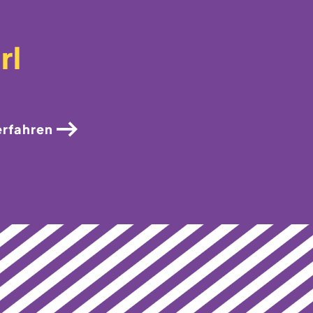
rl
erfahren