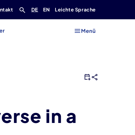
Deutsch
Englisch
ntakt
DE
EN
Leichte Sprache
er
Menü
erse in a