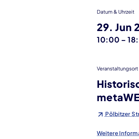
Datum & Uhrzeit
29. Jun 
bis
10:00
–
18
Veranstaltungsort
Histori
metaWE
Pölbitzer St
Weitere Inform