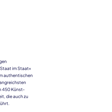
ngen
»Staat im Staat«
em authentischen
fangreichsten
n 450 Künst­
it, die auch zu
ührt.