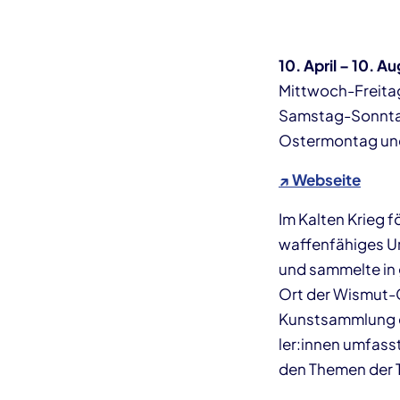
10. April – 10. A
Mittwoch-Freita
Samstag-Sonnta
Ostermontag und
↗ Webseite
Im Kalten Krieg 
waffenfähiges Ur
und sammelte in 
Ort der Wismut-G
Kunstsammlung e
ler:in­nen umfass
den Themen der 