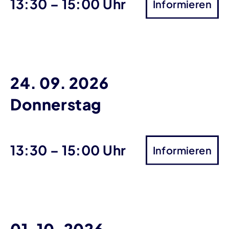
bis
13:30
–
15:00 Uhr
Informieren
24. 09. 2026
Donnerstag
bis
13:30
–
15:00 Uhr
Informieren
01. 10. 2026