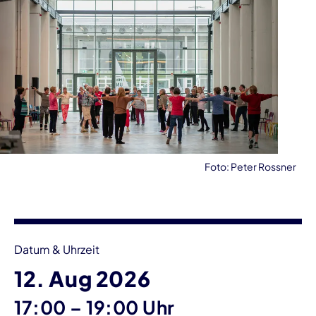
Foto: Peter Rossner
Veranstaltungsinformationen
Datum & Uhrzeit
12. Aug 2026
bis
17:00
–
19:00 Uhr