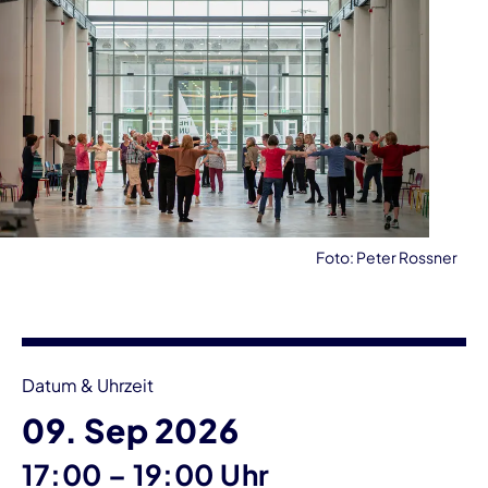
Foto: Peter Rossner
Veranstaltungsinformationen
Datum & Uhrzeit
09. Sep 2026
bis
17:00
–
19:00 Uhr