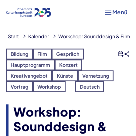
Menü
Start
Kalender
Workshop: Sounddesign & Filmmus
Bildung
Film
Gespräch
Hauptprogramm
Konzert
Kreativangebot
Künste
Vernetzung
Vortrag
Workshop
Deutsch
Workshop:
Sounddesign &